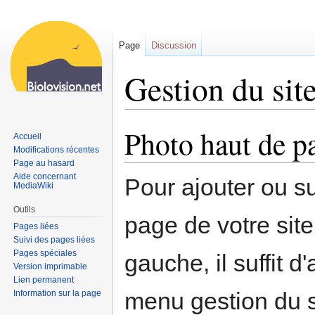
Page
Discussion
Gestion du sit
Photo haut de pa
Sauter
Sauter
Accueil
à
à
Modifications récentes
la
la
Page au hasard
Aide concernant
navigation
recherche
Pour ajouter ou s
MediaWiki
Outils
page de votre site
Pages liées
Suivi des pages liées
Pages spéciales
gauche, il suffit d
Version imprimable
Lien permanent
menu gestion du s
Information sur la page