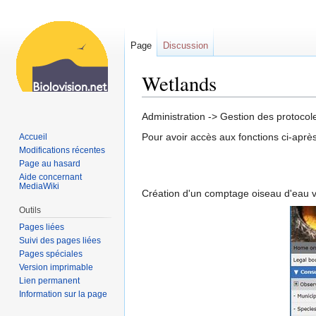
Page
Discussion
Wetlands
Sauter
Sauter
Administration -> Gestion des protocol
à
à
Pour avoir accès aux fonctions ci-après,
Accueil
la
la
Modifications récentes
navigation
recherche
Page au hasard
Aide concernant
MediaWiki
Création d'un comptage oiseau d'eau via
Outils
Pages liées
Suivi des pages liées
Pages spéciales
Version imprimable
Lien permanent
Information sur la page